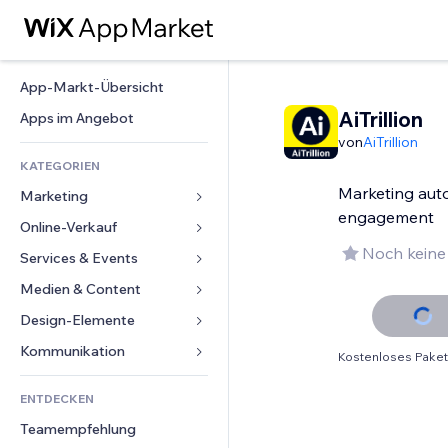
App-Markt-Übersicht
AiTrillion
Apps im Angebot
von
AiTrillion
KATEGORIEN
Marketing aut
Marketing
engagement
Online-Verkauf
Anzeigen
Noch keine
Mobil
Services & Events
Apps für Shops
Statistiken
Versand & Lieferung
Medien & Content
Hotels
Social Media
Verkaufen-Buttons
Events
Design-Elemente
Galerie
SEO
Online-Kurse
Restaurants
Musik
Karten & Navigation
Kommunikation 
Kostenloses Paket
Interaktion
Print on Demand
Immobilien
Podcasts
Datenschutz & Sicherheit
Formulare
Website-Einträge
Buchhaltung
ENTDECKEN
Buchungen
Fotografie
Uhr
Blog
E-Mail
Gutscheine & Treuebonus
Teamempfehlung
Video
Seiten-Vorlagen
Umfragen