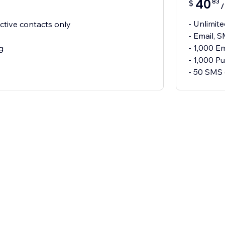
40
83
$
- Unlimit
ctive contacts only
- Email, 
- 1,000 E
g
- 1,000 P
- 50 SMS 