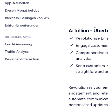
Conversion
Lagerlösungen
App-Neuheiten
PDF
Bildeffekte
Chat
Dropshipping
Dateifreigabe
Diesen Monat beliebt
Buttons & Menüs
Kommentare
Preise & Abonnements
News
Banner & Abzeichen
Business-Lösungen von Wix
Telefon
Crowdfunding
Content-Dienste
Taschenrechner
Community
Editor-Erweiterungen
Speisen & Getränke
AiTrillion - Überb
Texteffekte
Suche
Bewertungen und Feedback
HILFREICHE APPS
Wetter
Revolutionize Em
CRM
Lead-Gewinnung
Diagramme & Tabellen
Engage customers 
Traffic-Analyse
Comprehensive cu
analytics
Besucher-Interaktion
Keep customers in
straightforward a
Revolutionize your ema
engagement and rete
automate communicati
personalized updates