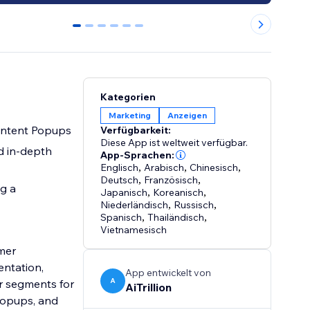
0
1
2
3
4
5
Kategorien
Marketing
Anzeigen
 Intent Popups
Verfügbarkeit:
Diese App ist weltweit verfügbar.
d in-depth
App-Sprachen:
Englisch
,
Arabisch
,
Chinesisch
,
Deutsch
,
Französisch
,
g a
Japanisch
,
Koreanisch
,
Niederländisch
,
Russisch
,
Spanisch
,
Thailändisch
,
Vietnamesisch
omer
ntation,
App entwickelt von
A
r segments for
AiTrillion
popups, and