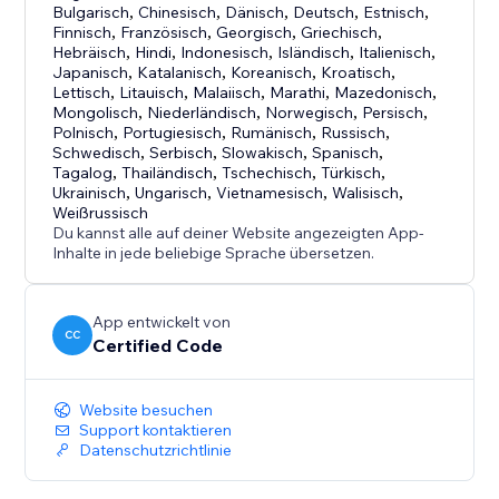
Bulgarisch
,
Chinesisch
,
Dänisch
,
Deutsch
,
Estnisch
,
Finnisch
,
Französisch
,
Georgisch
,
Griechisch
,
Hebräisch
,
Hindi
,
Indonesisch
,
Isländisch
,
Italienisch
,
Japanisch
,
Katalanisch
,
Koreanisch
,
Kroatisch
,
Lettisch
,
Litauisch
,
Malaiisch
,
Marathi
,
Mazedonisch
,
Mongolisch
,
Niederländisch
,
Norwegisch
,
Persisch
,
Polnisch
,
Portugiesisch
,
Rumänisch
,
Russisch
,
Schwedisch
,
Serbisch
,
Slowakisch
,
Spanisch
,
Tagalog
,
Thailändisch
,
Tschechisch
,
Türkisch
,
Ukrainisch
,
Ungarisch
,
Vietnamesisch
,
Walisisch
,
Weißrussisch
Du kannst alle auf deiner Website angezeigten App-
Inhalte in jede beliebige Sprache übersetzen.
App entwickelt von
CC
Certified Code
Website besuchen
Support kontaktieren
Datenschutzrichtlinie