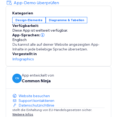
Prognosen, interessanten Fakten und mehr – die
App-Demo überprüfen
Charts-App hilft Ihnen, Informationen zu teilen, die
Kategorien
großartig aussehen, leicht verständlich sind und
Design-Elemente
Diagramme & Tabellen
Besucher fesseln.
Verfügbarkeit:
Diese App ist weltweit verfügbar.
App-Sprachen:
Englisch
Du kannst alle auf deiner Website angezeigten App-
Inhalte in jede beliebige Sprache übersetzen.
Vorgestellt in
Infographics
App entwickelt von
CN
Common Ninja
Website besuchen
Support kontaktieren
Datenschutzrichtlinie
stellt die Einhaltung von EU-Handelsgesetzen sicher.
Weitere Infos