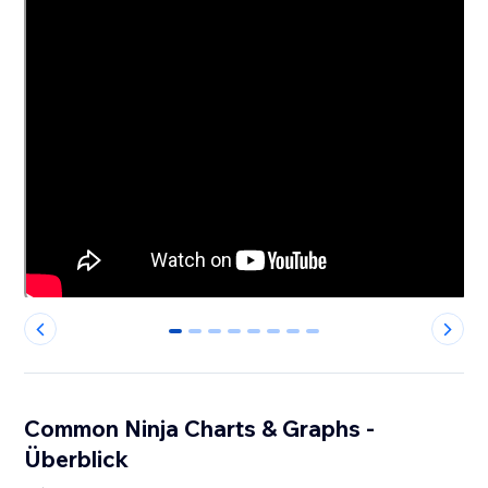
0
1
2
3
4
5
6
7
Common Ninja Charts & Graphs -
Überblick