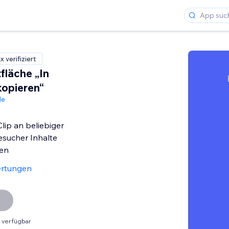
 verifiziert
tfläche „In
kopieren“
de
Clip an beliebiger
Besucher Inhalte
en
ertungen
 verfügbar