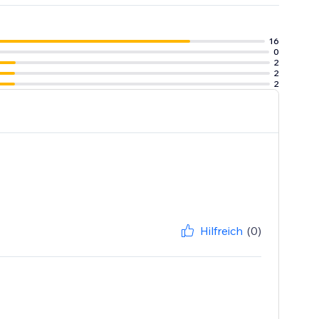
16
0
2
2
2
Hilfreich
(0)