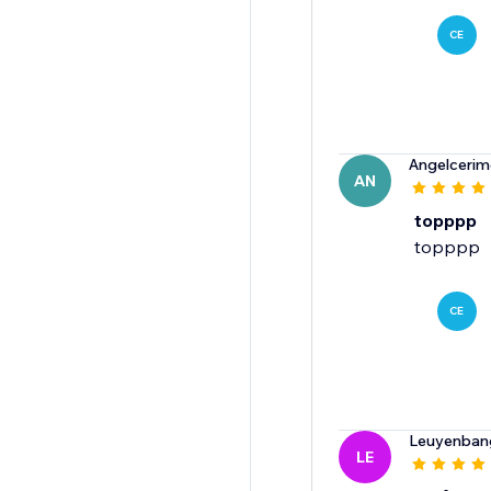
CE
Angelcerim
AN
topppp
CE
Leuyenba
LE