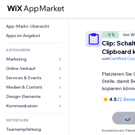
App-Markt-Übersicht
- 5 %
Von Wix
Apps im Angebot
Clip: Schal
KATEGORIEN
Clipboard 
von
Certified Co
Marketing
Online-Verkauf
Anzeigen
Platzieren Sie 
Mobil
Services & Events
Apps für Shops
Stelle, damit 
Statistiken
Versand & Lieferung
Medien & Content
Hotels
kopieren könn
Social Media
Verkaufen-Buttons
Events
Design-Elemente
Galerie
4.5
22 Bew
SEO
Online-Kurse
Restaurants
Musik
Karten & Navigation
Kommunikation 
Interaktion
Print on Demand
Immobilien
Podcasts
Datenschutz & Sicherheit
Formulare
Website-Einträge
Buchhaltung
ENTDECKEN
Buchungen
Fotografie
Uhr
Blog
E-Mail
Gutscheine & Treuebonus
Teamempfehlung
Video
Kostenloses Paket
Seiten-Vorlagen
Umfragen