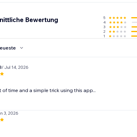
5
nittliche Bewertung
4
3
2
1
eueste
3
/ Jul 14, 2026
 of time and a simple trick using this app...
un 3, 2026