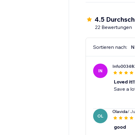
4.5 Durchsch
22 Bewertungen
Sortieren nach:
N
Info00348
IN
Loved it!!
Save a lot
Olavida
/ J
OL
good