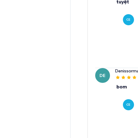
tuyệt
CE
Denissorm
DE
bom
CE