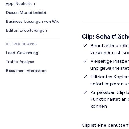
Conversion
Lagerlösungen
App-Neuheiten
PDF
Bildeffekte
Chat
Dropshipping
Dateifreigabe
Diesen Monat beliebt
Buttons & Menüs
Kommentare
Preise & Abonnements
News
Banner & Abzeichen
Business-Lösungen von Wix
Telefon
Crowdfunding
Content-Dienste
Taschenrechner
Community
Editor-Erweiterungen
Speisen & Getränke
Clip: Schaltfläch
Texteffekte
Suche
Bewertungen und Feedback
HILFREICHE APPS
Wetter
Benutzerfreundlich:
CRM
verwenden ist, so
Lead-Gewinnung
Diagramme & Tabellen
Vielseitige Platzi
Traffic-Analyse
und gewährleistet
Besucher-Interaktion
Effizientes Kopie
sofort kopieren u
Anpassbar: Clip b
Funktionalität an
können.
Clip ist eine benutzer