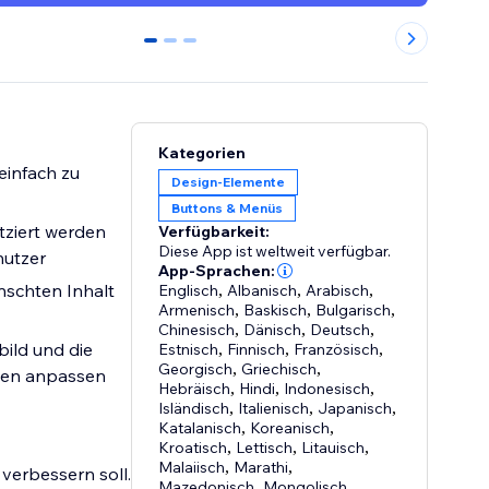
0
1
2
Kategorien
 einfach zu
Design-Elemente
Buttons & Menüs
atziert werden
Verfügbarkeit:
Diese App ist weltweit verfügbar.
nutzer
App-Sprachen:
nschten Inhalt
Englisch
,
Albanisch
,
Arabisch
,
Armenisch
,
Baskisch
,
Bulgarisch
,
Chinesisch
,
Dänisch
,
Deutsch
,
ild und die
Estnisch
,
Finnisch
,
Französisch
,
Georgisch
,
Griechisch
,
ngen anpassen
Hebräisch
,
Hindi
,
Indonesisch
,
Isländisch
,
Italienisch
,
Japanisch
,
Katalanisch
,
Koreanisch
,
Kroatisch
,
Lettisch
,
Litauisch
,
Malaiisch
,
Marathi
,
 verbessern soll.
Mazedonisch
,
Mongolisch
,