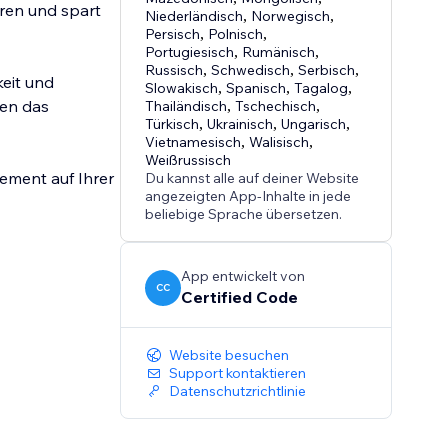
eren und spart
Niederländisch
,
Norwegisch
,
Persisch
,
Polnisch
,
Portugiesisch
,
Rumänisch
,
Russisch
,
Schwedisch
,
Serbisch
,
keit und
Slowakisch
,
Spanisch
,
Tagalog
,
nen das
Thailändisch
,
Tschechisch
,
Türkisch
,
Ukrainisch
,
Ungarisch
,
Vietnamesisch
,
Walisisch
,
Weißrussisch
ement auf Ihrer
Du kannst alle auf deiner Website
angezeigten App-Inhalte in jede
beliebige Sprache übersetzen.
App entwickelt von
CC
Certified Code
Website besuchen
Support kontaktieren
Datenschutzrichtlinie