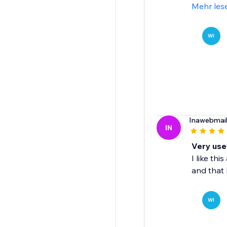
Mehr les
WI
Inawebmai
IN
Very use
I like th
and that 
WI