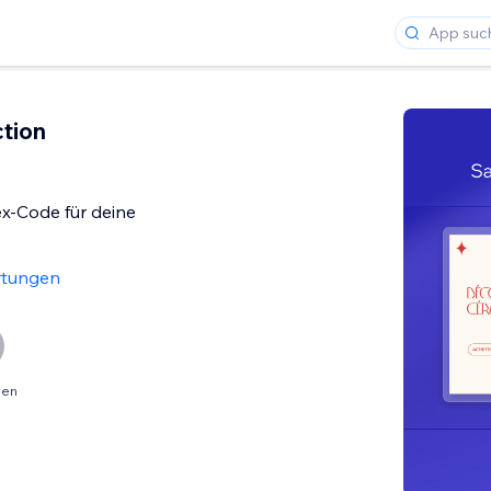
ction
x-Code für deine
rtungen
ren