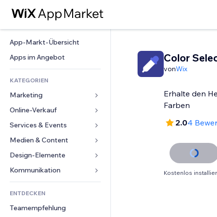
App-Markt-Übersicht
Color Sele
Apps im Angebot
von
Wix
KATEGORIEN
Erhalte den He
Marketing
Farben
Online-Verkauf
Anzeigen
2.0
4 Bewe
Mobil
Services & Events
Apps für Shops
Statistiken
Versand & Lieferung
Medien & Content
Hotels
Social Media
Verkaufen-Buttons
Events
Design-Elemente
Galerie
SEO
Online-Kurse
Restaurants
Musik
Karten & Navigation
Kommunikation 
Kostenlos installie
Interaktion
Print on Demand
Immobilien
Podcasts
Datenschutz & Sicherheit
Formulare
Website-Einträge
Buchhaltung
ENTDECKEN
Buchungen
Fotografie
Uhr
Blog
E-Mail
Gutscheine & Treuebonus
Teamempfehlung
Video
Seiten-Vorlagen
Umfragen