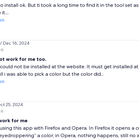
install ok. But ti took a long time to find it in the tool set a
t....
en
/ Dec 16, 2024
not work for me too.
ould not be installed at the website. It must get installed 
l i was able to pick a color but the color did...
en
Oct 25, 2024
work for me
d using this app with Firefox and Opera. In Firefox it opens a
"eyedroppering" a color; in Opera, nothing happens, still no w