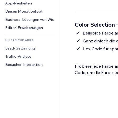
Conversion
Lagerlösungen
App-Neuheiten
PDF
Bildeffekte
Chat
Dropshipping
Dateifreigabe
Diesen Monat beliebt
Buttons & Menüs
Kommentare
Preise & Abonnements
News
Banner & Abzeichen
Business-Lösungen von Wix
Telefon
Color Selection 
Crowdfunding
Content-Dienste
Taschenrechner
Community
Editor-Erweiterungen
Speisen & Getränke
Texteffekte
Beliebige Farbe a
Suche
Bewertungen und Feedback
HILFREICHE APPS
Ganz einfach die 
Wetter
CRM
Lead-Gewinnung
Diagramme & Tabellen
Hex-Code für spä
Traffic-Analyse
Besucher-Interaktion
Probiere jede Farbe a
Code, um die Farbe je