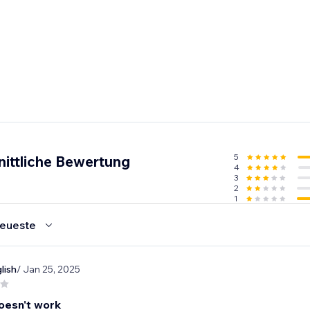
5
nittliche Bewertung
4
3
2
1
eueste
lish
/ Jan 25, 2025
oesn't work