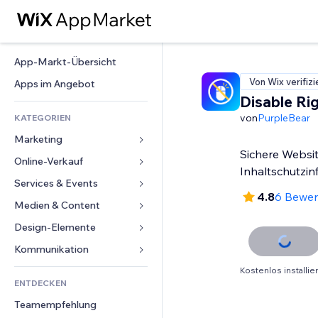
App-Markt-Übersicht
Von Wix verifizi
Apps im Angebot
Disable Rig
von
PurpleBear
KATEGORIEN
Marketing
Sichere Websit
Online-Verkauf
Anzeigen
Inhaltschutzin
Mobil
Services & Events
Apps für Shops
4.8
6 Bewe
Statistiken
Versand & Lieferung
Medien & Content
Hotels
Social Media
Verkaufen-Buttons
Events
Design-Elemente
Galerie
SEO
Online-Kurse
Restaurants
Musik
Karten & Navigation
Kommunikation 
Interaktion
Print on Demand
Immobilien
Podcasts
Datenschutz & Sicherheit
Formulare
Kostenlos installie
Website-Einträge
Buchhaltung
ENTDECKEN
Buchungen
Fotografie
Uhr
Blog
E-Mail
Gutscheine & Treuebonus
Teamempfehlung
Video
Seiten-Vorlagen
Umfragen