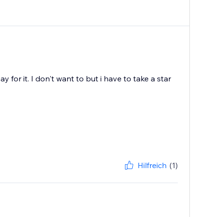
 for it. I don't want to but i have to take a star
Hilfreich
(1)