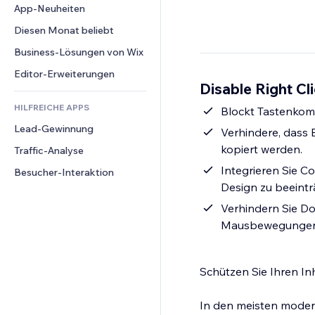
Conversion
Lagerlösungen
App-Neuheiten
PDF
Bildeffekte
Chat
Dropshipping
Dateifreigabe
Diesen Monat beliebt
Buttons & Menüs
Kommentare
Preise & Abonnements
News
Banner & Abzeichen
Business-Lösungen von Wix
Telefon
Crowdfunding
Content-Dienste
Taschenrechner
Community
Editor-Erweiterungen
Speisen & Getränke
Disable Right Cl
Texteffekte
Suche
Bewertungen und Feedback
HILFREICHE APPS
Wetter
Blockt Tastenkomb
CRM
Lead-Gewinnung
Diagramme & Tabellen
Verhindere, dass 
kopiert werden.
Traffic-Analyse
Integrieren Sie C
Besucher-Interaktion
Design zu beeintr
Verhindern Sie Do
Mausbewegungen
Schützen Sie Ihren Inh
In den meisten moder