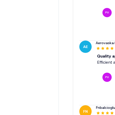
PU
Aerovaska
AE
Quality a
Efficient 
PU
Fnbalciogl
FN