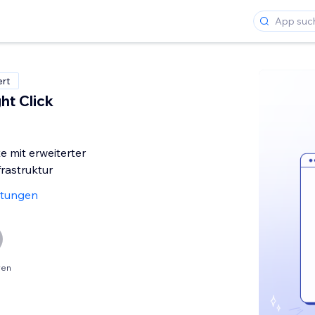
ert
ht Click
e mit erweiterter
frastruktur
rtungen
ren