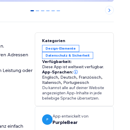
0
1
2
3
4
5
Kategorien
n.
Design-Elemente
eren Adressen
Datenschutz & Sicherheit
Verfügbarkeit:
Diese App ist weltweit verfügbar.
n Leistung oder
App-Sprachen:
Englisch
,
Deutsch
,
Französisch
,
Italienisch
,
Portugiesisch
Du kannst alle auf deiner Website
angezeigten App-Inhalte in jede
beliebige Sprache übersetzen.
App entwickelt von
P
PurpleBear
anz einfach