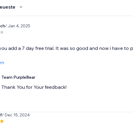
eueste
ich
/ Jan 4, 2025
ou add a 7 day free trial. It was so good and now i have to pay
en
Team PurpleBear
Thank You for Your feedback!
f
/ Dec 15, 2024