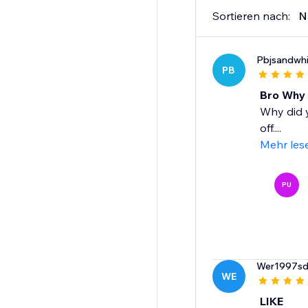
Sortieren nach:
N
Pbjsandwh
PB
Bro Why
Why did y
off....
Mehr les
PU
Wer1997sd
WE
LIKE