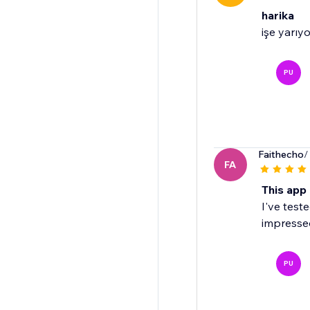
harika
işe yarıyo
PU
Faithecho
/
FA
This app 
I've test
impresse
PU