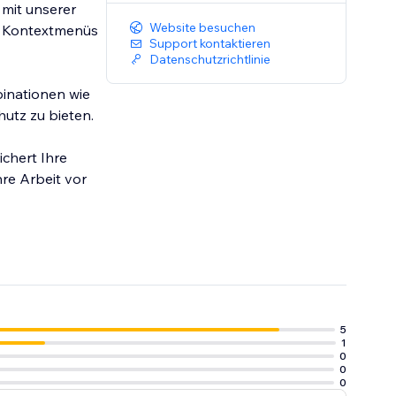
 mit unserer
Website besuchen
nd Kontextmenüs
Support kontaktieren
Datenschutzrichtlinie
binationen wie
utz zu bieten.
chert Ihre
re Arbeit vor
5
1
0
0
0