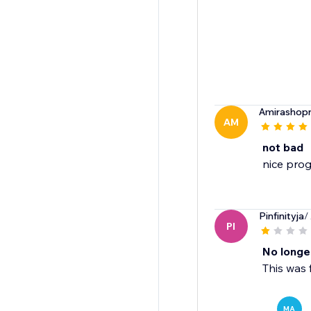
Amirashop
AM
not bad
nice pro
Pinfinityja
/
PI
No longe
This was 
MA