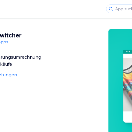
witcher
Apps
hrungsumrechnung
rkäufe
rtungen