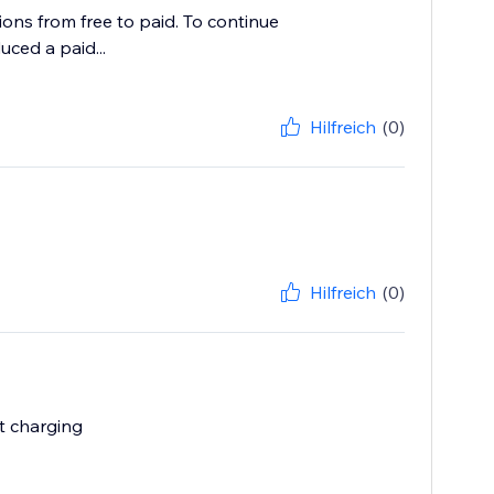
ns from free to paid. To continue
ced a paid...
Hilfreich
(0)
Hilfreich
(0)
t charging