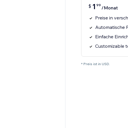
1
99
$
/Monat
Preise in ver
Automatische Pr
Einfache Einri
Customizable t
* Preis ist in USD.