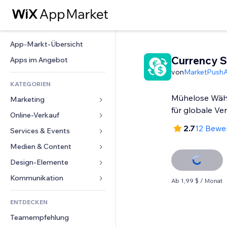
App-Markt-Übersicht
Currency S
Apps im Angebot
von
MarketPush
KATEGORIEN
Mühelose Wä
Marketing
für globale Ve
Online-Verkauf
Anzeigen
2.7
12 Bewe
Mobil
Services & Events
Apps für Shops
Statistiken
Versand & Lieferung
Medien & Content
Hotels
Social Media
Verkaufen-Buttons
Events
Design-Elemente
Galerie
SEO
Online-Kurse
Restaurants
Musik
Karten & Navigation
Kommunikation 
Ab 1,99 $ / Monat
Interaktion
Print on Demand
Immobilien
Podcasts
Datenschutz & Sicherheit
Formulare
Website-Einträge
Buchhaltung
ENTDECKEN
Buchungen
Fotografie
Uhr
Blog
E-Mail
Gutscheine & Treuebonus
Teamempfehlung
Video
Seiten-Vorlagen
Umfragen