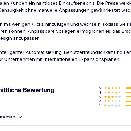
alen Kunden ein nahtloses Einkaufserlebnis. Die Preise werde
 Genauigkeit ohne manuelle Anpassungen gewährleistet wird
 mit wenigen Klicks hinzufügen und wechseln, sodass Sie fle
eren können. Anpassbare Vorlagen ermöglichen es, das Ers
Design anzupassen.
ntelligenter Automatisierung, Benutzerfreundlichkeit und Per
für Unternehmen mit internationalen Expansionsplänen.
5
ittliche Bewertung
4
3
2
1
eueste