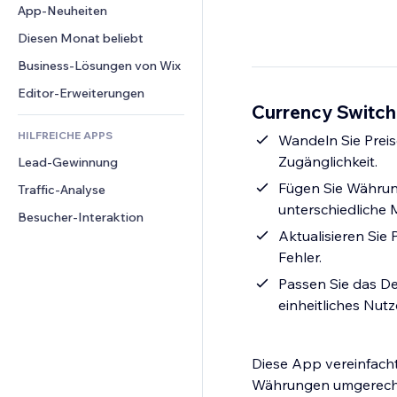
Conversion
Lagerlösungen
App-Neuheiten
PDF
Bildeffekte
Chat
Dropshipping
Dateifreigabe
Diesen Monat beliebt
Buttons & Menüs
Kommentare
Preise & Abonnements
News
Banner & Abzeichen
Business-Lösungen von Wix
Telefon
Crowdfunding
Content-Dienste
Taschenrechner
Community
Editor-Erweiterungen
Speisen & Getränke
Currency Switche
Texteffekte
Suche
Bewertungen und Feedback
HILFREICHE APPS
Wetter
Wandeln Sie Prei
CRM
Zugänglichkeit.
Lead-Gewinnung
Diagramme & Tabellen
Fügen Sie Währung
Traffic-Analyse
unterschiedliche 
Besucher-Interaktion
Aktualisieren Sie
Fehler.
Passen Sie das De
einheitliches Nutz
Diese App vereinfacht
Währungen umgerechn