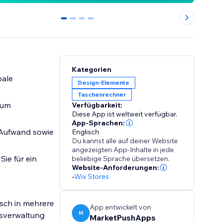
0
1
2
3
Kategorien
bale
Design-Elemente
Taschenrechner
 um
Verfügbarkeit:
Diese App ist weltweit verfügbar.
App-Sprachen:
n Aufwand sowie
Englisch
Du kannst alle auf deiner Website
angezeigten App-Inhalte in jede
ie für ein
beliebige Sprache übersetzen.
Website-Anforderungen:
-
Wix Stores
isch in mehrere
App entwickelt von
M
sverwaltung
MarketPushApps