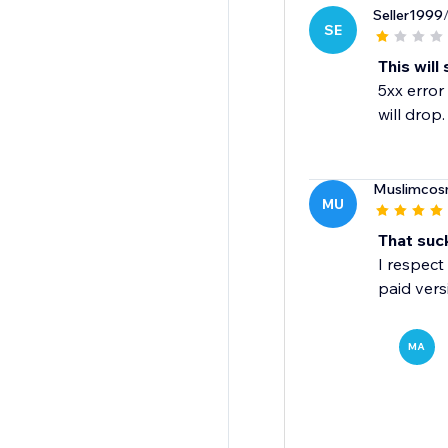
Seller1999
SE
This will
5xx error
will dro
Muslimcos
MU
That suc
I respect
paid vers
MA