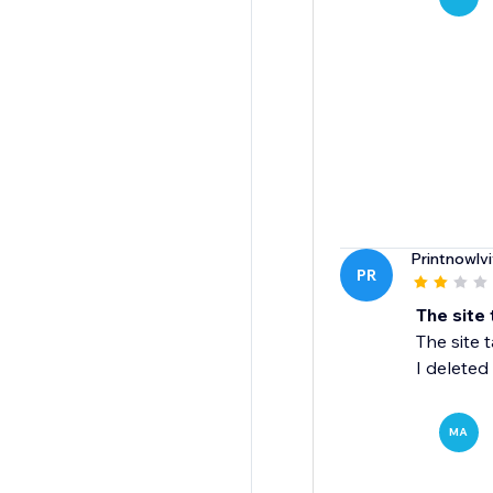
Printnowlvi
PR
The site 
The site 
I deleted i
MA