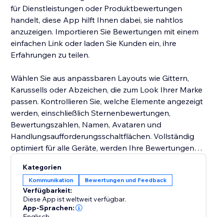
für Dienstleistungen oder Produktbewertungen
handelt, diese App hilft Ihnen dabei, sie nahtlos
anzuzeigen. Importieren Sie Bewertungen mit einem
einfachen Link oder laden Sie Kunden ein, ihre
Erfahrungen zu teilen.
Wählen Sie aus anpassbaren Layouts wie Gittern,
Karussells oder Abzeichen, die zum Look Ihrer Marke
passen. Kontrollieren Sie, welche Elemente angezeigt
werden, einschließlich Sternenbewertungen,
Bewertungszahlen, Namen, Avataren und
Handlungsaufforderungsschaltflächen. Vollständig
optimiert für alle Geräte, werden Ihre Bewertungen
immer makellos aussehen und Ihnen helfen,
Kategorien
Vertrauen zu wecken und Konversionen zu steigern.
Kommunikation
Bewertungen und Feedback
Verfügbarkeit:
Bauen Sie Vertrauen auf – Zeigen Sie authentische
Diese App ist weltweit verfügbar.
Bewertungen an, um die Glaubwürdigkeit der Marke
App-Sprachen:
Englisch