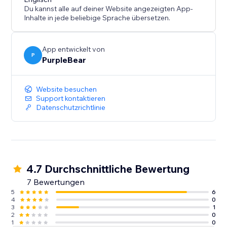
zu steigern.
Du kannst alle auf deiner Website angezeigten App-
Umsatz steigern – Nutzen Sie das Feedback der
Inhalte in jede beliebige Sprache übersetzen.
Kunden, um Buchungen und Einkäufe zu fördern.
SEO verbessern – Frischer nutzergenerierter Inhalt
kann die Suchmaschinenrankings verbessern.
App entwickelt von
P
PurpleBear
Engagement steigern – Fesseln Sie Besucher mit
auffälligen Testimonial-Displays.
Website besuchen
Beginnen Sie noch heute damit, Ihre Facebook-
Support kontaktieren
Datenschutzrichtlinie
Bewertungen anzuzeigen und verwandeln Sie das
Feedback der Kunden in Umsätze.
4.7 Durchschnittliche Bewertung
7 Bewertungen
5
6
4
0
3
1
2
0
1
0