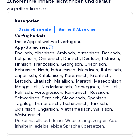
Zuhörer Ihre Inhalte leicht finden und darauf
zugreifen können.
Kategorien
Design-Elemente
Banner & Abzeichen
Verfügbarkeit:
Diese App ist weltweit verfügbar.
App-Sprachen:
Englisch
,
Albanisch
,
Arabisch
,
Armenisch
,
Baskisch
,
Bulgarisch
,
Chinesisch
,
Dänisch
,
Deutsch
,
Estnisch
,
Finnisch
,
Französisch
,
Georgisch
,
Griechisch
,
Hebräisch
,
Hindi
,
Indonesisch
,
Isländisch
,
Italienisch
,
Japanisch
,
Katalanisch
,
Koreanisch
,
Kroatisch
,
Lettisch
,
Litauisch
,
Malaiisch
,
Marathi
,
Mazedonisch
,
Mongolisch
,
Niederländisch
,
Norwegisch
,
Persisch
,
Polnisch
,
Portugiesisch
,
Rumänisch
,
Russisch
,
Schwedisch
,
Serbisch
,
Slowakisch
,
Spanisch
,
Tagalog
,
Thailändisch
,
Tschechisch
,
Türkisch
,
Ukrainisch
,
Ungarisch
,
Vietnamesisch
,
Walisisch
,
Weißrussisch
Du kannst alle auf deiner Website angezeigten App-
Inhalte in jede beliebige Sprache übersetzen.