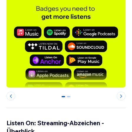
0
1
Listen On: Streaming-Abzeichen -
Überblick