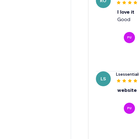
RO
I love it
Good
PU
Lsessential
LS
website
PU