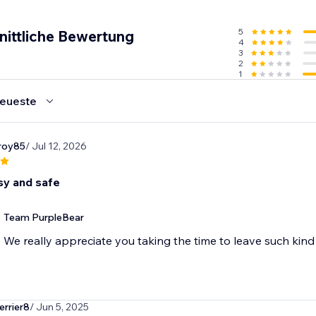
5
nittliche Bewertung
4
3
2
1
eueste
roy85
/ Jul 12, 2026
sy and safe
Team PurpleBear
We really appreciate you taking the time to leave such ki
rrier8
/ Jun 5, 2025