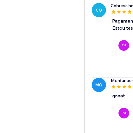
Cobrevelh
CO
Pagamen
Estou te
PU
Montanocr
MO
great
PU