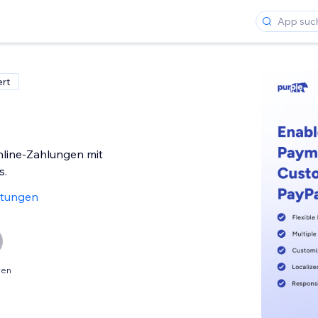
ert
nline-Zahlungen mit
s.
rtungen
ren