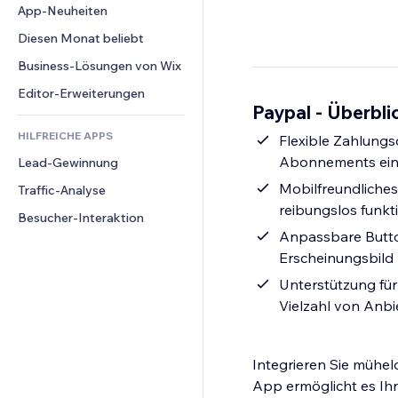
Conversion
Lagerlösungen
App-Neuheiten
PDF
Bildeffekte
Chat
Dropshipping
Dateifreigabe
Diesen Monat beliebt
Buttons & Menüs
Kommentare
Preise & Abonnements
News
Banner & Abzeichen
Business-Lösungen von Wix
Telefon
Crowdfunding
Content-Dienste
Taschenrechner
Community
Editor-Erweiterungen
Speisen & Getränke
Paypal - Überbli
Texteffekte
Suche
Bewertungen und Feedback
HILFREICHE APPS
Wetter
Flexible Zahlungs
CRM
Abonnements ein,
Lead-Gewinnung
Diagramme & Tabellen
Mobilfreundliches
Traffic-Analyse
reibungslos funkt
Besucher-Interaktion
Anpassbare Button
Erscheinungsbild
Unterstützung fü
Vielzahl von Anbi
Integrieren Sie mühel
App ermöglicht es Ihn