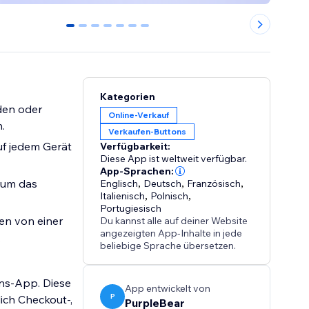
0
1
2
3
4
5
6
Kategorien
den oder
Online-Verkauf
.
Verkaufen-Buttons
uf jedem Gerät
Verfügbarkeit:
Diese App ist weltweit verfügbar.
App-Sprachen:
 um das
Englisch
,
Deutsch
,
Französisch
,
Italienisch
,
Polnisch
,
Portugiesisch
en von einer
Du kannst alle auf deiner Website
angezeigten App-Inhalte in jede
.
beliebige Sprache übersetzen.
ons-App. Diese
App entwickelt von
P
ich Checkout-,
PurpleBear