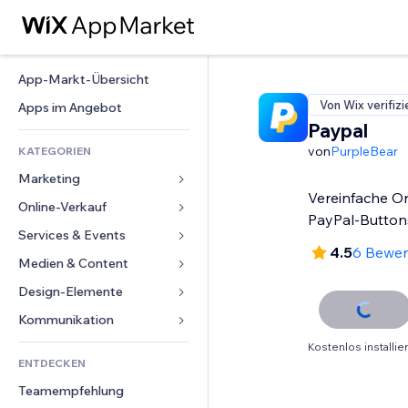
App-Markt-Übersicht
Von Wix verifizi
Apps im Angebot
Paypal
von
PurpleBear
KATEGORIEN
Marketing
Vereinfache O
Online-Verkauf
Anzeigen
PayPal-Button
Mobil
Services & Events
Apps für Shops
4.5
6 Bewe
Statistiken
Versand & Lieferung
Medien & Content
Hotels
Social Media
Verkaufen-Buttons
Events
Design-Elemente
Galerie
SEO
Online-Kurse
Restaurants
Musik
Karten & Navigation
Kommunikation 
Interaktion
Print on Demand
Immobilien
Podcasts
Datenschutz & Sicherheit
Formulare
Kostenlos installie
Website-Einträge
Buchhaltung
ENTDECKEN
Buchungen
Fotografie
Uhr
Blog
E-Mail
Gutscheine & Treuebonus
Teamempfehlung
Video
Seiten-Vorlagen
Umfragen