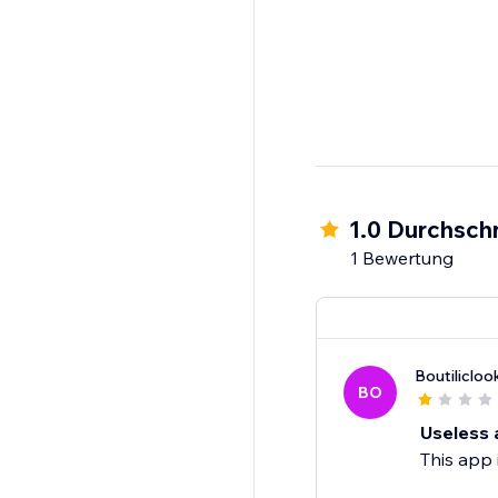
1.0 Durchschn
1 Bewertung
Boutilicloo
BO
Useless 
This app i