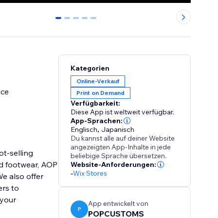
0
1
2
3
4
Kategorien
Online-Verkauf
ice
Print on Demand
Verfügbarkeit:
Diese App ist weltweit verfügbar.
App-Sprachen:
Englisch
,
Japanisch
Du kannst alle auf deiner Website
angezeigten App-Inhalte in jede
t-selling
beliebige Sprache übersetzen.
nd footwear, AOP
Website-Anforderungen:
-
Wix Stores
e also offer
ers to
 your
App entwickelt von
P
POPCUSTOMS