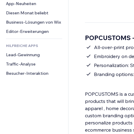
Conversion
Lagerlösungen
App-Neuheiten
PDF
Bildeffekte
Chat
Dropshipping
Dateifreigabe
Diesen Monat beliebt
Buttons & Menüs
Kommentare
Preise & Abonnements
News
Banner & Abzeichen
Business-Lösungen von Wix
Telefon
Crowdfunding
Content-Dienste
Taschenrechner
Community
Editor-Erweiterungen
Speisen & Getränke
POPCUSTOMS - P
Texteffekte
Suche
Bewertungen und Feedback
HILFREICHE APPS
Wetter
All-over-print pro
CRM
Lead-Gewinnung
Diagramme & Tabellen
Embroidery on dem
Traffic-Analyse
Personalization: 
Besucher-Interaktion
Branding options
POPCUSTOMS is a custo
products that will bri
apparel , home decora
custom branding optio
personalize products
ecommerce business s