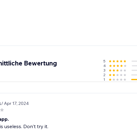
5
ittliche Bewertung
4
3
2
1
k
/ Apr 17, 2024
app.
s useless. Don't try it.