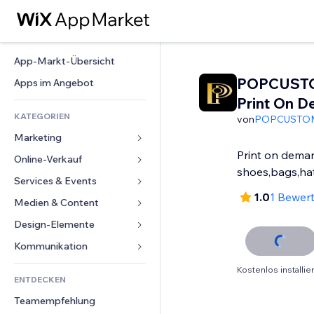
App-Markt-Übersicht
POPCUST
Apps im Angebot
Print On 
KATEGORIEN
von
POPCUSTO
Marketing
Print on dema
Online-Verkauf
Anzeigen
shoes,bags,ha
Mobil
Services & Events
Apps für Shops
1.0
1 Bewer
Statistiken
Versand & Lieferung
Medien & Content
Hotels
Social Media
Verkaufen-Buttons
Events
Design-Elemente
Galerie
SEO
Online-Kurse
Restaurants
Musik
Karten & Navigation
Kommunikation 
Interaktion
Print on Demand
Immobilien
Podcasts
Datenschutz & Sicherheit
Formulare
Kostenlos installie
Website-Einträge
Buchhaltung
ENTDECKEN
Buchungen
Fotografie
Uhr
Blog
E-Mail
Gutscheine & Treuebonus
Teamempfehlung
Video
Seiten-Vorlagen
Umfragen