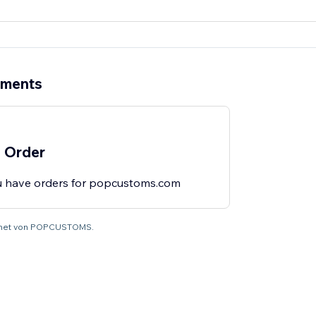
ements
 Order
u have orders for popcustoms.com
echnet von POPCUSTOMS.