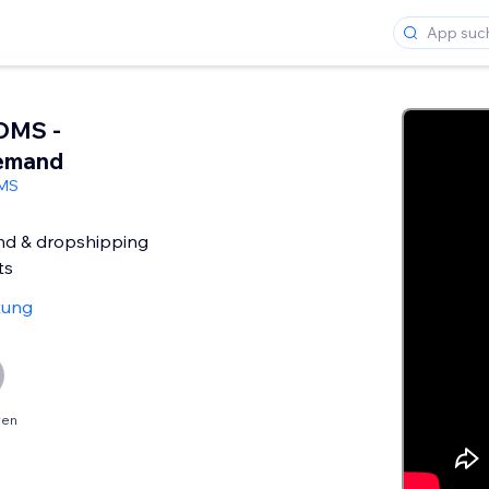
OMS -
Demand
MS
nd & dropshipping
ts
tung
ren