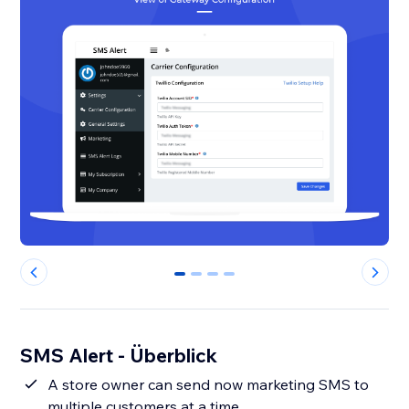
0
1
2
3
SMS Alert - Überblick
A store owner can send now marketing SMS to
multiple customers at a time