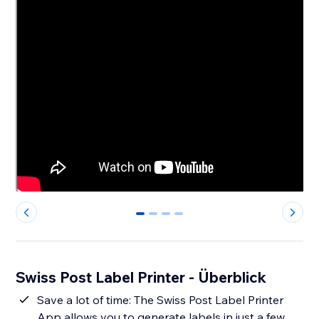
0
1
2
3
Swiss Post Label Printer - Überblick
Save a lot of time: The Swiss Post Label Printer
App allows you to generate labels in just a few