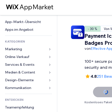
App-Markt-Übersicht
- 30 %
Von W
Apps im Angebot
Payment Ic
KATEGORIEN
Badges Pr
von
Effective Ap
Marketing
Online-Verkauf
Anzeigen
100+ secure p
Mobil
Services & Events
Apps für Shops
security and 
Statistiken
Versand & Lieferung
Medien & Content
Hotels
4.8
251 Bew
Social Media
Verkaufen-Buttons
Events
Design-Elemente
Galerie
SEO
Online-Kurse
Restaurants
Musik
Karten & Navigation
Kommunikation 
Interaktion
Print on Demand
Immobilien
Podcasts
Datenschutz & Sicherheit
Formulare
Website-Einträge
Buchhaltung
ENTDECKEN
Buchungen
Fotografie
Uhr
Blog
Kostenloses Paket
E-Mail
Gutscheine & Treuebonus
Teamempfehlung
Video
Seiten-Vorlagen
Umfragen