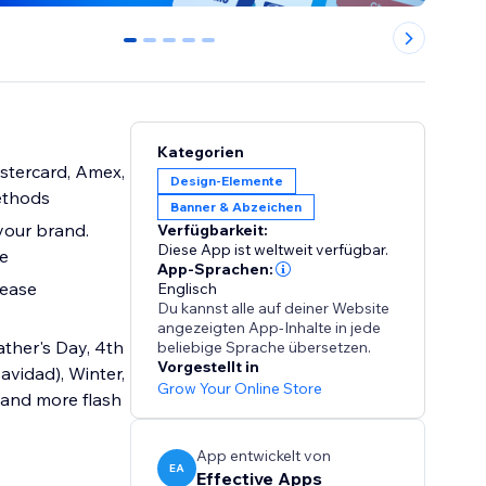
0
1
2
3
4
Kategorien
astercard, Amex,
Design-Elemente
ethods
Banner & Abzeichen
 your brand.
Verfügbarkeit:
Diese App ist weltweit verfügbar.
re
App-Sprachen:
rease
Englisch
Du kannst alle auf deiner Website
angezeigten App-Inhalte in jede
ather's Day, 4th
beliebige Sprache übersetzen.
Vorgestellt in
vidad), Winter,
Grow Your Online Store
y and more flash
App entwickelt von
EA
Effective Apps