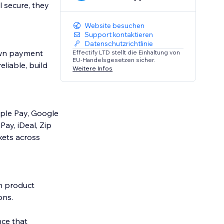
l secure, they
Website besuchen
Support kontaktieren
Datenschutzrichtlinie
own payment
Effectify LTD stellt die Einhaltung von
EU-Handelsgesetzen sicher.
eliable, build
Weitere Infos
ple Pay, Google
Pay, iDeal, Zip
kets across
on product
ons.
nce that