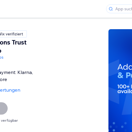
ix verifiziert
ons Trust
o
ps
ayment: Klarna,
more
ertungen
 verfügbar