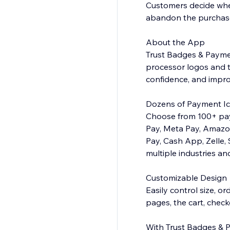
Customers decide whet
abandon the purchase
About the App
Trust Badges & Payme
processor logos and tr
confidence, and impro
Dozens of Payment I
Choose from 100+ pay
Pay, Meta Pay, Amazon 
Pay, Cash App, Zelle,
multiple industries a
Customizable Design
Easily control size, o
pages, the cart, check
With Trust Badges & P