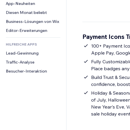
Conversion
Lagerlösungen
App-Neuheiten
PDF
Bildeffekte
Chat
Dropshipping
Dateifreigabe
Diesen Monat beliebt
Buttons & Menüs
Kommentare
Preise & Abonnements
News
Banner & Abzeichen
Business-Lösungen von Wix
Telefon
Crowdfunding
Content-Dienste
Taschenrechner
Community
Editor-Erweiterungen
Speisen & Getränke
Payment Icons T
Texteffekte
Suche
Bewertungen und Feedback
HILFREICHE APPS
Wetter
100+ Payment Icon
CRM
Apple Pay, Googl
Lead-Gewinnung
Diagramme & Tabellen
Fully Customizable
Traffic-Analyse
Place badges anyw
Besucher-Interaktion
Build Trust & Secu
confidence, boos
Holiday & Seasona
of July, Hallowee
New Year's Eve, Va
sale holiday even