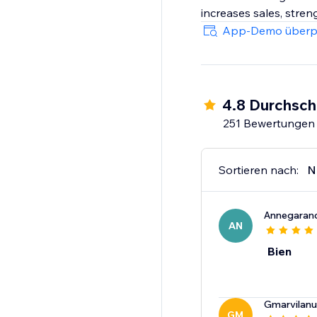
increases sales, stre
App-Demo überp
4.8 Durchsch
251 Bewertungen
Sortieren nach:
N
Annegaran
AN
Bien
Gmarvilan
GM