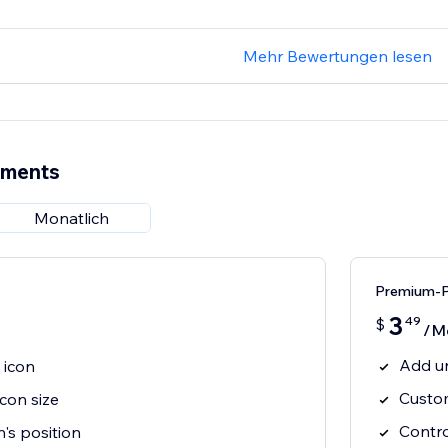
Mehr Bewertungen lesen
ements
Monatlich
Premium-P
3
49
$
/M
Add un
 icon
Custom
con size
Contro
n's position