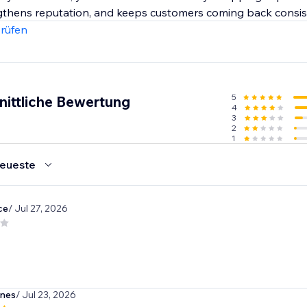
ngthens reputation, and keeps customers coming back consist
rüfen
5
nittliche Bewertung
4
3
2
1
eueste
ce
/ Jul 27, 2026
unes
/ Jul 23, 2026