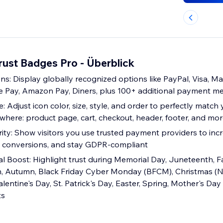
rust Badges Pro - Überblick
s: Display globally recognized options like PayPal, Visa, M
e Pay, Amazon Pay, Diners, plus 100+ additional payment m
: Adjust icon color, size, style, and order to perfectly match
here: product page, cart, checkout, header, footer, and mo
rity: Show visitors you use trusted payment providers to inc
t conversions, and stay GDPR-compliant
l Boost: Highlight trust during Memorial Day, Juneteenth, F
n, Autumn, Black Friday Cyber Monday (BFCM), Christmas (Na
lentine's Day, St. Patrick's Day, Easter, Spring, Mother's Da
ts