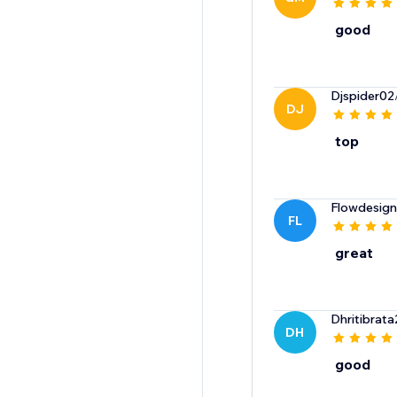
good
Djspider02
DJ
top
Flowdesign
FL
great
Dhritibrat
DH
good