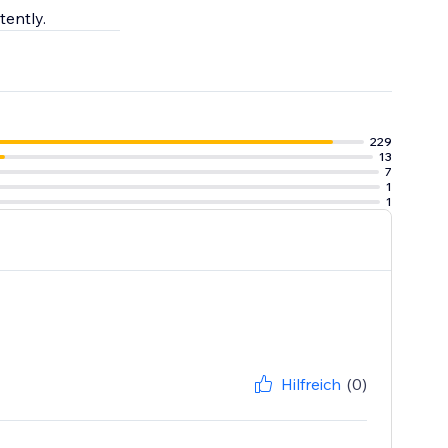
ently.
229
13
7
1
1
Hilfreich
(0)