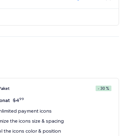
aket
- 30 %
99
onat
$
4
limited payment icons
ize the icons size & spacing
l the icons color & position