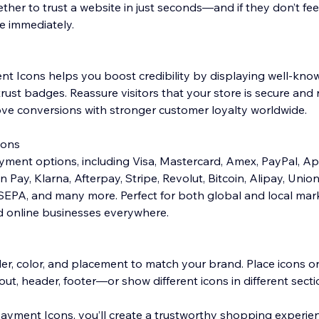
her to trust a website in just seconds—and if they don’t fee
 immediately.
nt Icons helps you boost credibility by displaying well-kn
ust badges. Reassure visitors that your store is secure and r
ve conversions with stronger customer loyalty worldwide.
cons
ment options, including Visa, Mastercard, Amex, PayPal, Ap
Pay, Klarna, Afterpay, Stripe, Revolut, Bitcoin, Alipay, Union
 SEPA, and many more. Perfect for both global and local mar
nd online businesses everywhere.
rder, color, and placement to match your brand. Place icons 
out, header, footer—or show different icons in different secti
ayment Icons, you’ll create a trustworthy shopping experie