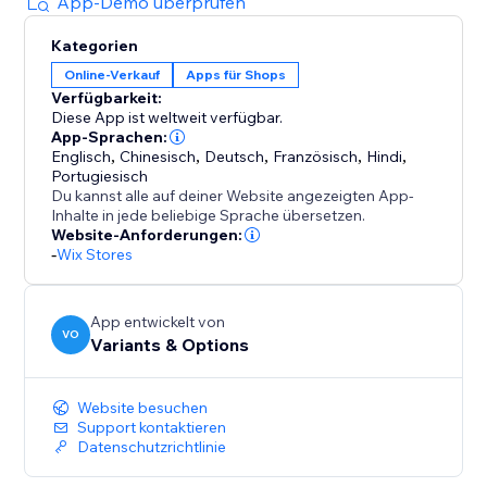
für Konsistenz über Tausende Produkte.
App-Demo überprüfen
Kategorien
Reichhaltige Beschreibungen? Der KI-Generator
Online-Verkauf
Apps für Shops
erstellt ansprechende, markengerechte Texte mit
Verfügbarkeit:
Features, Vorteilen und Pflegehinweisen in Ihrer
Diese App ist weltweit verfügbar.
Stimme.
App-Sprachen:
Englisch
,
Chinesisch
,
Deutsch
,
Französisch
,
Hindi
,
Portugiesisch
Du kannst alle auf deiner Website angezeigten App-
Inhalte in jede beliebige Sprache übersetzen.
Website-Anforderungen:
-
Wix Stores
App entwickelt von
VO
Variants & Options
Website besuchen
Support kontaktieren
Datenschutzrichtlinie