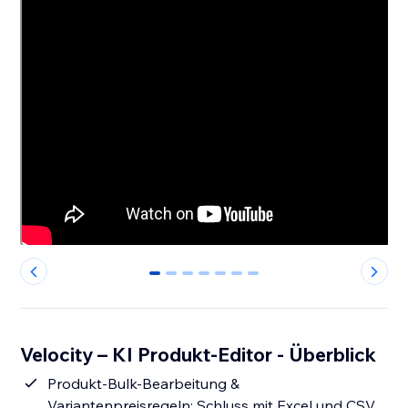
0
1
2
3
4
5
6
Velocity – KI Produkt-Editor - Überblick
Produkt-Bulk-Bearbeitung &
Variantenpreisregeln: Schluss mit Excel und CSV,