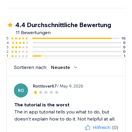
4.4 Durchschnittliche Bewertung
11 Bewertungen
5
10
4
0
3
0
2
0
1
1
Sortieren nach:
Neueste
Rottlover67
/ May 9, 2026
RO
The tutorial is the worst
The in app tutorial tells you what to do, but
doesn't explain how to do it. Not helpful at all.
Hilfreich
(0)