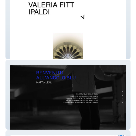
ValeriaFittipaldi
The Blu Corner