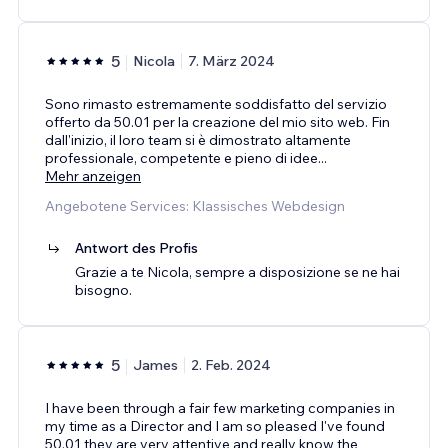
5
Nicola
7. März 2024
Sono rimasto estremamente soddisfatto del servizio
offerto da 50.01 per la creazione del mio sito web. Fin
dall'inizio, il loro team si è dimostrato altamente
professionale, competente e pieno di idee
...
Mehr anzeigen
Angebotene Services: Klassisches Webdesign
Antwort des Profis
Grazie a te Nicola, sempre a disposizione se ne hai
bisogno.
5
James
2. Feb. 2024
I have been through a fair few marketing companies in
my time as a Director and I am so pleased I've found
50.01 they are very attentive and really know the