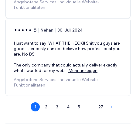
Angebotene Services: Individuelle Website-
Funktionalitäten
5
Nehan
30. Juli 2024
I just want to say: WHAT THE HECK!! Shit you guys are
good. I seriously can not believe how professional you
are. No BS!
The only company that could actually deliver exactly
what I wanted for my web
...
Mehr anzeigen
Angebotene Services: Individuelle Website-
Funktionalitäten
1
2
3
4
5
...
27