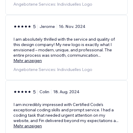
Angebotene Services: Individuelles Logo
5
Jerome
16. Nov. 2024
I am absolutely thrilled with the service and quality of
this design company! My new logo is exactly what I
envisioned – modern, unique, and professional. The
entire process was smooth, communication
...
Mehr anzeigen
Angebotene Services: Individuelles Logo
5
Colin
18. Aug. 2024
I am incredibly impressed with Certified Code's
exceptional coding skills and prompt service. I had a
coding task that needed urgent attention on my
website, and Fin delivered beyond my expectations a
...
Mehr anzeigen