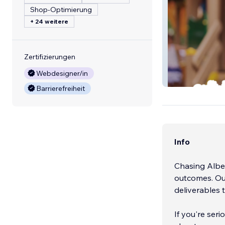
Shop-Optimierung
+ 24 weitere
Zertifizierungen
Webdesigner/in
Baulkham Hills E
Barrierefreiheit
Info
Chasing Alber
outcomes. Our
deliverables t
If you're ser