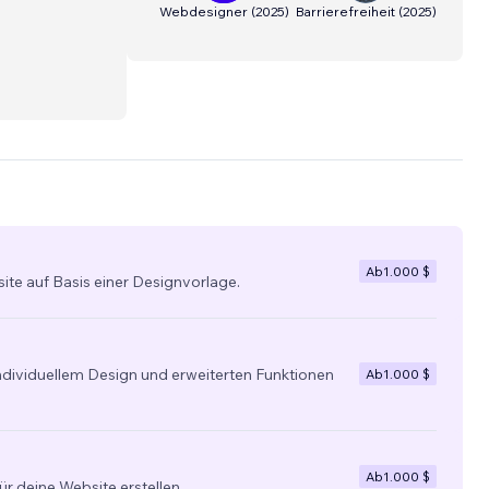
Webdesigner
(
2025
)
Barrierefreiheit
(
2025
)
Ab
1.000 $
site auf Basis einer Designvorlage.
individuellem Design und erweiterten Funktionen
Ab
1.000 $
Ab
1.000 $
ür deine Website erstellen.