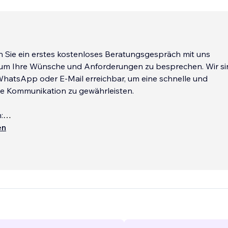
 Sie ein erstes kostenloses Beratungsgespräch mit uns
 um Ihre Wünsche und Anforderungen zu besprechen. Wir si
 WhatsApp oder E-Mail erreichbar, um eine schnelle und
te Kommunikation zu gewährleisten.
:
‎+49 1722873781
en
ms: info@consitant.com
...