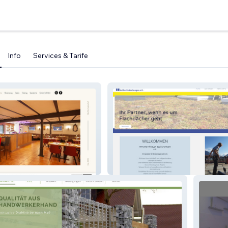
Info
Services & Tarife
aft
Haeussler