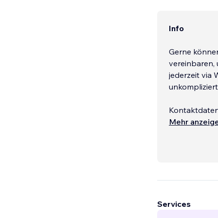
Info
Gerne können
vereinbaren,
jederzeit via
unkomplizier
Kontaktdaten
• Whatsapp: 
Mehr anzeig
• E-Mail/Tea
Services