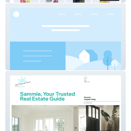
PetWants Grooming