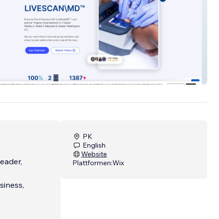
an\MD
PK
English
Website
leader,
Plattformen:
Wix
siness,