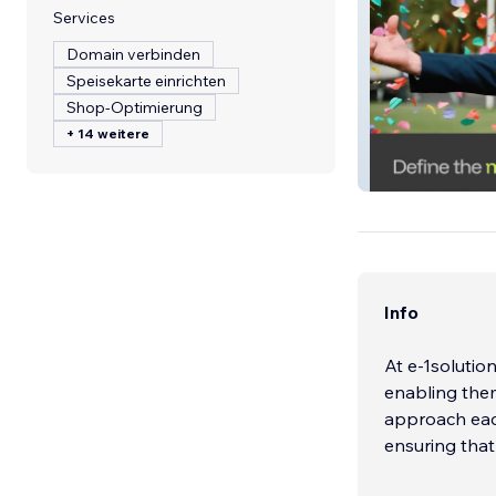
Services
Domain verbinden
Speisekarte einrichten
Shop-Optimierung
+ 14 weitere
TGI Wildcard
Info
At e-1solutio
enabling them
approach each
ensuring that