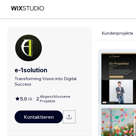
Kundenprojekte
e-1solution
Transforming Vision into Digital
Success
Abgeschlossene
5,0
2
(
2
)
Stanley Wong P
Projekte
Kontaktieren