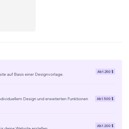
Ab
1.250 $
site auf Basis einer Designvorlage.
individuellem Design und erweiterten Funktionen
Ab
1.500 $
Ab
1.200 $
ür deine Website erstellen.