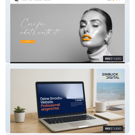
S1943CARE
fewofy | Smoobu Partner