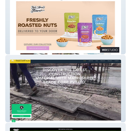
NutsAboutFlavor
MSHREE