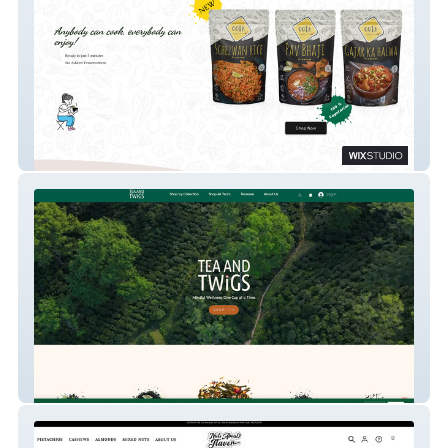
Oota
Tea And Twigs India