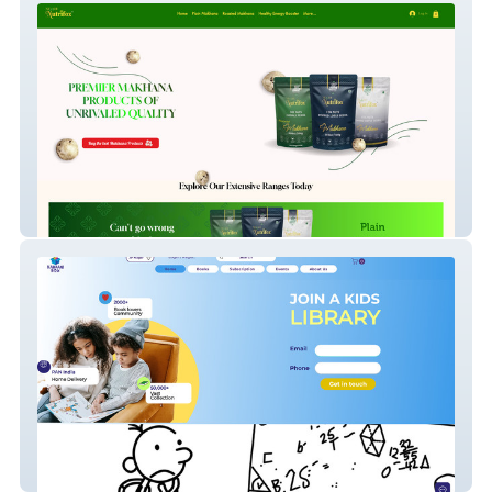
Nidashinutrifox
Kahaanibox JP