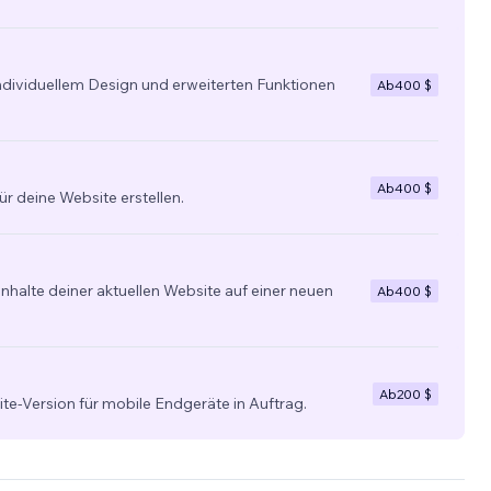
individuellem Design und erweiterten Funktionen
Ab
400 $
Ab
400 $
ür deine Website erstellen.
nhalte deiner aktuellen Website auf einer neuen
Ab
400 $
Ab
200 $
ite-Version für mobile Endgeräte in Auftrag.