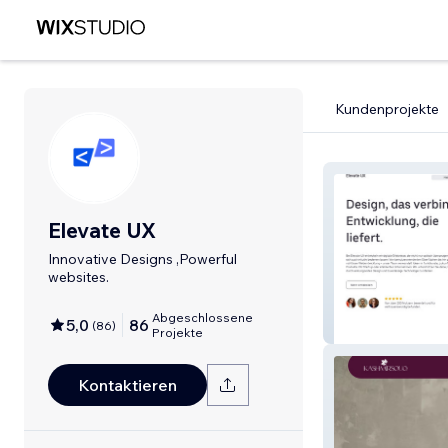
Kundenprojekte
Elevate UX
Innovative Designs ,Powerful
websites.
Abgeschlossene
5,0
86
(
86
)
Elevate UX
Projekte
Kontaktieren