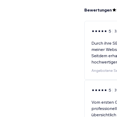
Bewertungen
5
3
Durch ihre S
meiner Websi
Seitdem erhal
hochwertiger
Angebotene Se
5
3
Vom ersten G
professionel
übersichtlich