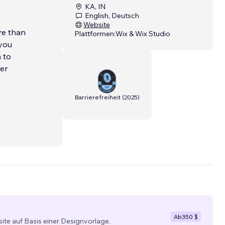
KA, IN
English, Deutsch
Website
re than
Plattformen:
Wix & Wix Studio
 you
 to
er
Barrierefreiheit
(
2025
)
Ab
350 $
site auf Basis einer Designvorlage.