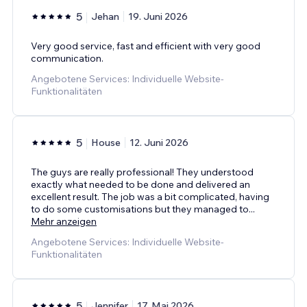
5
Jehan
19. Juni 2026
Very good service, fast and efficient with very good
communication.
Angebotene Services: Individuelle Website-
Funktionalitäten
5
House
12. Juni 2026
The guys are really professional! They understood
exactly what needed to be done and delivered an
excellent result. The job was a bit complicated, having
to do some customisations but they managed to
...
Mehr anzeigen
Angebotene Services: Individuelle Website-
Funktionalitäten
5
Jennifer
17. Mai 2026