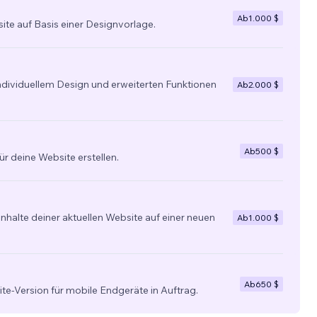
Ab
1.000 $
site auf Basis einer Designvorlage.
individuellem Design und erweiterten Funktionen
Ab
2.000 $
Ab
500 $
ür deine Website erstellen.
nhalte deiner aktuellen Website auf einer neuen
Ab
1.000 $
Ab
650 $
ite-Version für mobile Endgeräte in Auftrag.