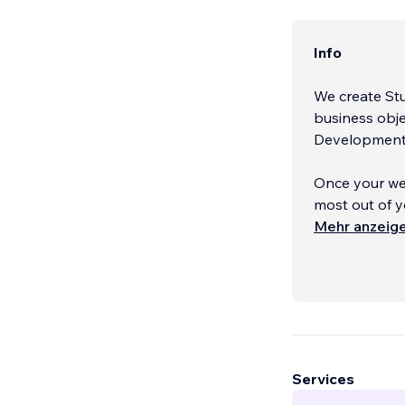
Info
We create St
business obje
Development 
Once your web
most out of y
decide to lea
Mehr anzeig
while you foc
Go ahead a
...
Services