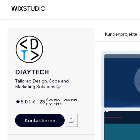
Kundenprojekte
DIAYTECH
Tailored Design, Code and
Marketing Solutions 😉
Abgeschlossene
5,0
23
(
13
)
Development Cu
Projekte
Kontaktieren