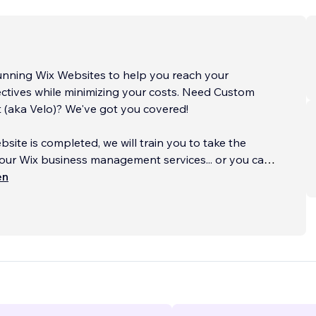
unning Wix Websites to help you reach your
ctives while minimizing your costs. Need Custom
(aka Velo)? We've got you covered!
site is completed, we will train you to take the
our Wix business management services... or you can
ve all the maintenance and updating work to us
en
us on driving more value to your business!