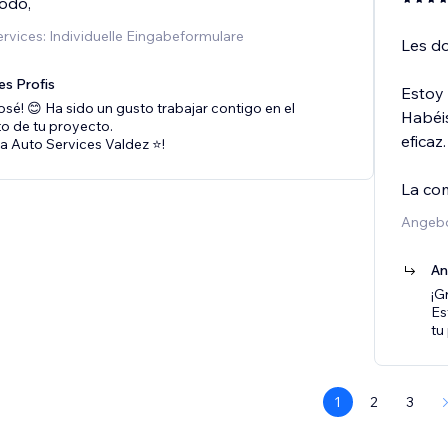
todo,
vices: Individuelle Eingabeformulare
Les do
es Profis
Estoy 
osé! 😊 Ha sido un gusto trabajar contigo en el
Habéi
o de tu proyecto.
eficaz.
ra Auto Services Valdez ⭐️!
La co
Angebo
An
¡G
Es
tu
1
2
3