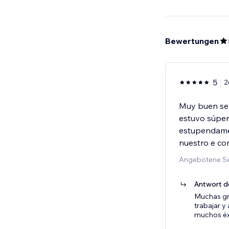
Bewertungen
5
2
Muy buen ser
estuvo súper
estupendamen
nuestro e c
Angebotene S
Antwort d
Muchas gra
trabajar y
muchos éxi