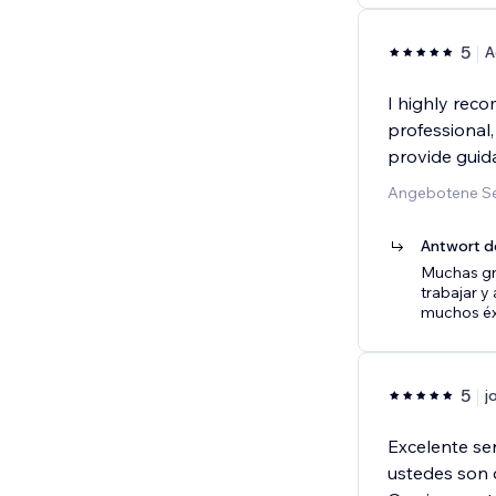
5
A
I highly reco
professional
provide guid
Angebotene Se
Antwort d
Muchas gra
trabajar y
muchos éxi
5
j
Excelente se
ustedes son 