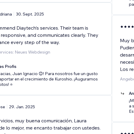
pa
driana
30. Sept. 2025
mmend Diaytech’s services. Their team is
, responsive, and communicates clearly. They
Muy bu
ance every step of the way.
Pudier
rvices: Neues Webdesign
desarr
necesi
es Profis
Los r
cias, Juan Ignacio 😊! Para nosotros fue un gusto
 aportar en el crecimiento de Kuroshio. ¡Auguramos
Angebo
tos! ⭐️
An
¡M
a 
ose
29. Jan. 2025
Es
rvicios, muy buena comunicación, Laura
de lo mejor, me encanto trabajar con ustedes.