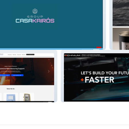
up
Kuroshi
Technium