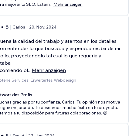
ra mejorar tu SEO. Estam
...
Mehr anzeigen
5
Carlos
20. Nov. 2024
ena la calidad del trabajo y atentos en los detalles.
on entender lo que buscaba y esperaba recibir de mi
ollo, proyectandolo tal cual lo que requería y
taba.
ecomiendo pl
...
Mehr anzeigen
tene Services: Erweitertes Webdesign
twort des Profis
uchas gracias por tu confianza, Carlos! Tu opinión nos motiva
seguir mejorando. Te deseamos mucho éxito en tu proyecto.
tamos a tu disposición para futuras colaboraciones. 😊
5
David
27. Juni 2024