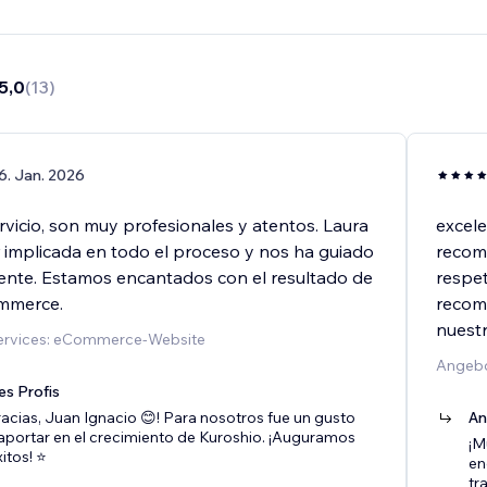
5,0
(
13
)
6. Jan. 2026
vicio, son muy profesionales y atentos. Laura
excele
 implicada en todo el proceso y nos ha guiado
recom
te. Estamos encantados con el resultado de
respet
ommerce.
recom
nuest
ervices: eCommerce-Website
Angebo
es Profis
cias, Juan Ignacio 😊! Para nosotros fue un gusto
An
 aportar en el crecimiento de Kuroshio. ¡Auguramos
¡M
tos! ⭐️
en
tr