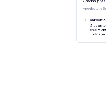
Gracias por 
Angebotene Ser
Antwort d
Gracias, J
crecimient
¡Éxitos pa