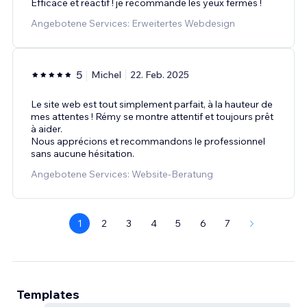
Efficace et réactif ! je recommande les yeux fermés !
Angebotene Services: Erweitertes Webdesign
5
Michel
22. Feb. 2025
Le site web est tout simplement parfait, à la hauteur de
mes attentes ! Rémy se montre attentif et toujours prêt
à aider.
Nous apprécions et recommandons le professionnel
sans aucune hésitation.
Angebotene Services: Website-Beratung
1
2
3
4
5
6
7
Templates