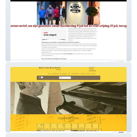
Slagerij Santens
YellowMusicEditions