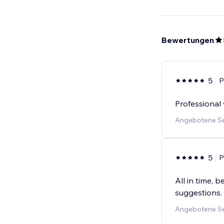
Bewertungen
5
P
Professional
Angebotene Se
5
P
All in time,
suggestions.
Angebotene Se