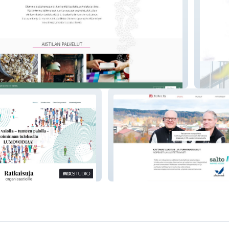
Nohew
Teisec