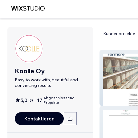
Kundenprojekte
Koolle Oy
Easy to work with, beautiful and
convincing results
Abgeschlossene
5,0
17
(
3
)
Formare Oy
Projekte
Kontaktieren