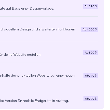
Ab
690 $
site auf Basis einer Designvorlage.
individuellem Design und erweiterten Funktionen
Ab
1.500 $
Ab
360 $
ür deine Website erstellen.
nhalte deiner aktuellen Website auf einer neuen
Ab
290 $
Ab
290 $
ite-Version für mobile Endgeräte in Auftrag.