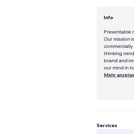
Info
Presentable 
Our mission i
commercially
thinking mind 
brand and im
our mind in t
Mehr anzeig
Services