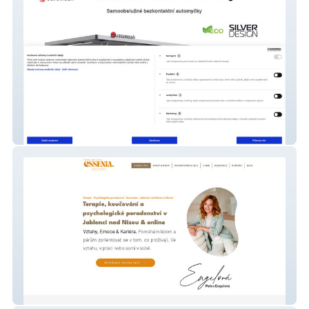
Eurowash
Petra Engelová I kouč, mentor, terapeut