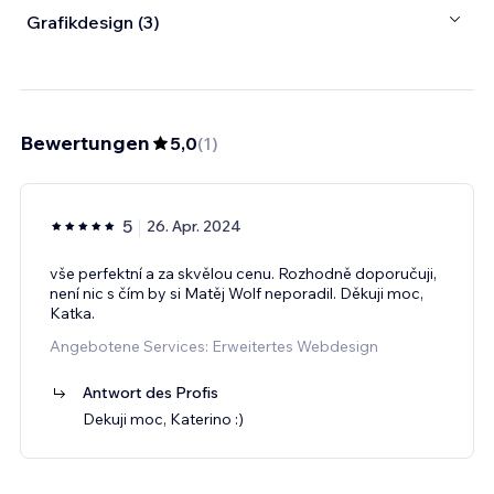
Grafikdesign (3)
Bewertungen
5,0
(
1
)
5
26. Apr. 2024
vše perfektní a za skvělou cenu. Rozhodně doporučuji,
není nic s čím by si Matěj Wolf neporadil. Děkuji moc,
Katka.
Angebotene Services: Erweitertes Webdesign
Antwort des Profis
Dekuji moc, Katerino :)