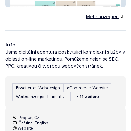
Studio Yoga Mija
Mehr anzeigen
Info
Jsme digitální agentura poskytující komplexní služby v
oblasti on-line marketingu. Pomůžeme nejen se SEO,
PPC, kreativou či tvorbou webových stránek.
Erweitertes Webdesign
eCommerce-Website
Werbeanzeigen-Einrichtung
+ 11 weitere
Prague, CZ
Čeština, English
Website