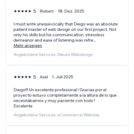
5
Robert
18. Dez. 2025
I must write unequivocally that Diego was an absolute
patient master of web design on our first project. Not
only his skills but his communication, stressless
demeanor and ease of listening was refre
...
Mehr anzeigen
Angebotene Services: Neues Webdesign
5
Axel
1. Juli 2025
Diego!!! Un excelente profesional ! Gracias por el
proyecto estuvo completamente a la altura de lo que
necesitábamos y muy paciente con todo !
Excelente
Angebotene Services: eCommerce-Website