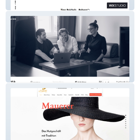
Tina Reichel
RocketWM