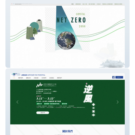
Crystal NetZero 2050
socialimpactfellows