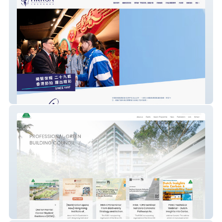
中國香港跳繩總會 || HKRSA
PROFESSIONAL GREEN BUILDING
COUNCIL