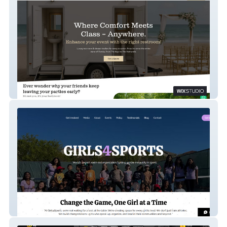
LooLuxe
Girls4Sports