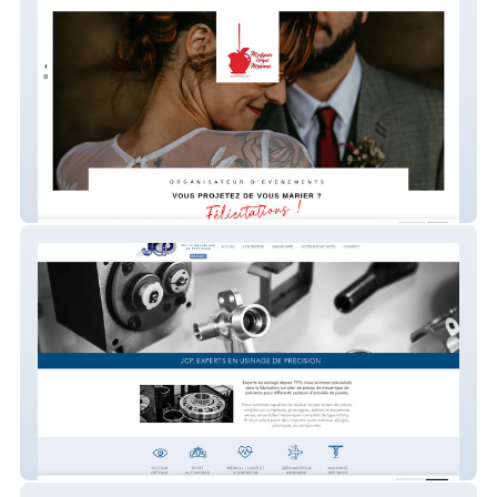
Monsieurcroquemadame
JCP