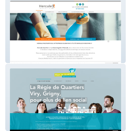
Hercule Insertion
regiedequartiersviry