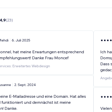
4,9
(
23
)
Mehdi
6. Juli 2025
ionnel, hat meine Erwartungen entsprechend
Ich ha
Empfehlungswert! Danke Frau Moncef
Domsp
Dass s
rvices: Erweitertes Webdesign
gedac
Angebo
usanne
2. Sept. 2024
 eine E-Mailadresse und eine Domain. Hat alles
l funktioniert und demnächst ist meine
n! Danke.
Vielen