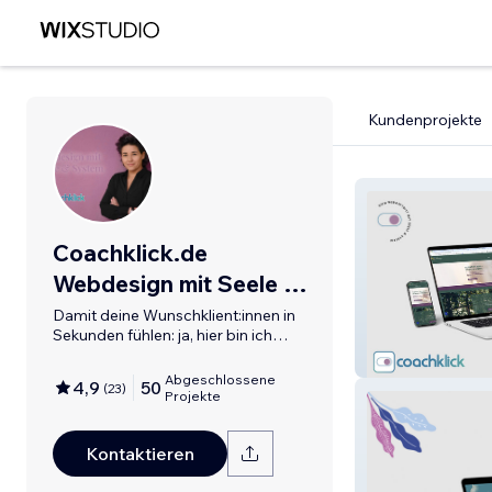
Kundenprojekte
Coachklick.de
Webdesign mit Seele &
System
Damit deine Wunschklient:innen in
Sekunden fühlen: ja, hier bin ich
richtig
Bioenergetik K
Abgeschlossene
4,9
50
(
23
)
Projekte
Kontaktieren