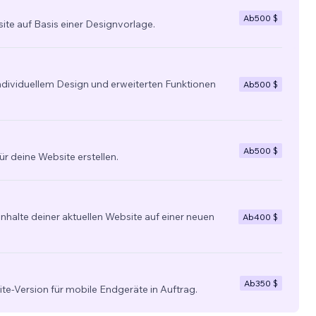
Ab
500 $
site auf Basis einer Designvorlage.
individuellem Design und erweiterten Funktionen
Ab
500 $
Ab
500 $
ür deine Website erstellen.
nhalte deiner aktuellen Website auf einer neuen
Ab
400 $
Ab
350 $
ite-Version für mobile Endgeräte in Auftrag.