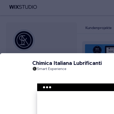
Kundenprojekte
Smart Experience
Chimica Italiana Lubrificanti
Il tuo partner Wix italiano
Smart Experience
Abgeschlossene
5,0
58
(
30
)
Projekte
Smart Experien
Kontaktieren
Services