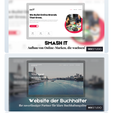
Smash It Updated
LucriciousAccountant