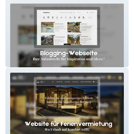
thepigliapost
Lelis Alpenloft