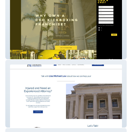
Ckofranchisenew
Lisamichaellaw