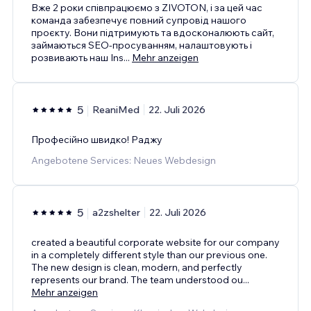
Вже 2 роки співпрацюємо з ZIVOTON, і за цей час
команда забезпечує повний супровід нашого
проєкту. Вони підтримують та вдосконалюють сайт,
займаються SEO-просуванням, налаштовують і
розвивають наш Ins
...
Mehr anzeigen
5
ReaniMed
22. Juli 2026
Професійно швидко! Раджу
Angebotene Services: Neues Webdesign
5
a2zshelter
22. Juli 2026
created a beautiful corporate website for our company
in a completely different style than our previous one.
The new design is clean, modern, and perfectly
represents our brand. The team understood ou
...
Mehr anzeigen