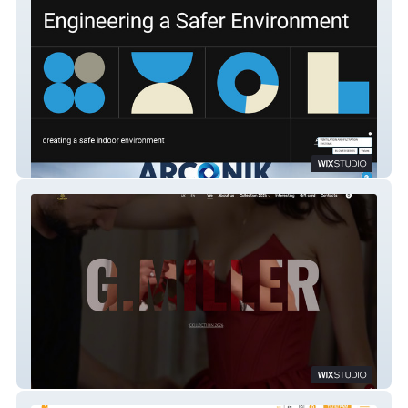
Arconik
G.Miller