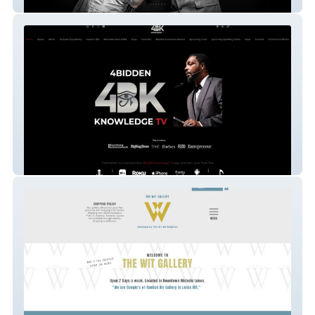
The Mind of Rey Rey
4biddenKnowledge