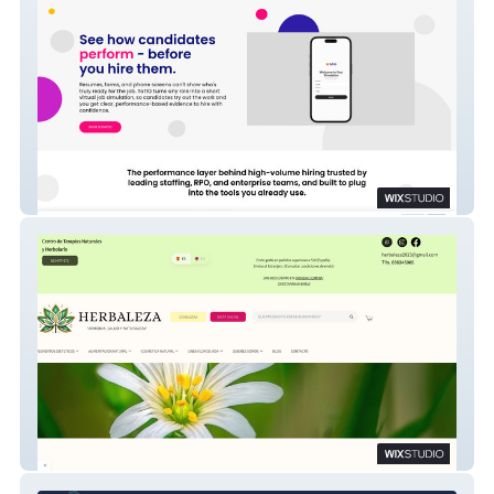
TaTiO
HERBALEZA