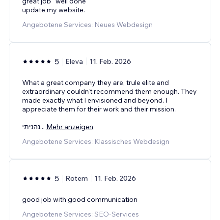
great job ' well done
update my website.
Angebotene Services: Neues Webdesign
5
Eleva
11. Feb. 2026
What a great company they are, trule elite and
extraordinary couldn't recommend them enough. They
made exactly what I envisioned and beyond. I
appreciate them for their work and their mission.
נהניתי
...
Mehr anzeigen
Angebotene Services: Klassisches Webdesign
5
Rotem
11. Feb. 2026
good job with good communication
Angebotene Services: SEO-Services