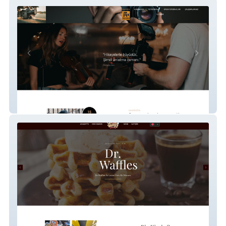
FilmFarika
Drwaffles