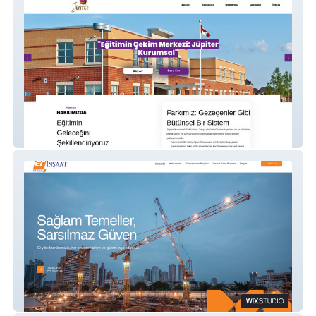
jupiterdanismanlik
Er İnşaat