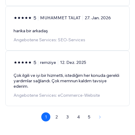
5
MUHAMMET TALAT
27. Jan. 2026
harika bir arkadaş
Angebotene Services: SEO-Services
5
remziye
12. Dez. 2025
Çok ilgili ve iyi bir hizmetti, istediğim her konuda gerekli
yardımlar sağlandı. Çok memnun kaldım tavsiye
ederim.
Angebotene Services: eCommerce-Website
1
2
3
4
5