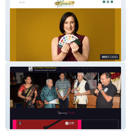
Bloome
jeevanrekha