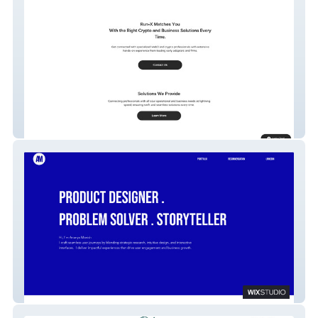
Runx.pro | Web3
Ananyamanish