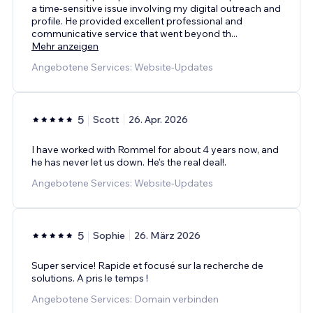
a time-sensitive issue involving my digital outreach and
profile. He provided excellent professional and
communicative service that went beyond th
...
Mehr anzeigen
Angebotene Services: Website-Updates
5
Scott
26. Apr. 2026
I have worked with Rommel for about 4 years now, and
he has never let us down. He's the real deal!.
Angebotene Services: Website-Updates
5
Sophie
26. März 2026
Super service! Rapide et focusé sur la recherche de
solutions. A pris le temps !
Angebotene Services: Domain verbinden