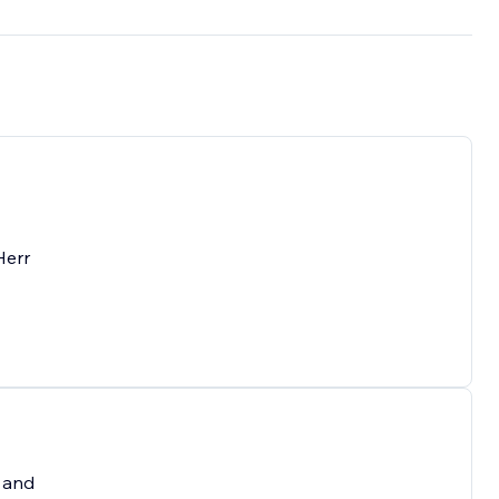
Herr
e and