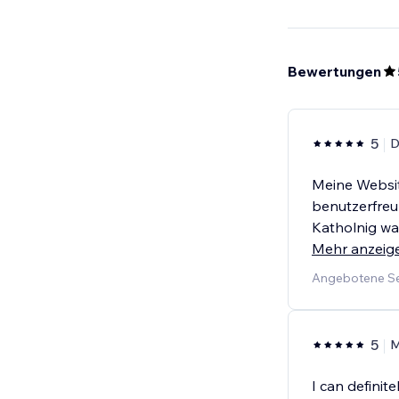
Bewertungen
5
D
Meine Websit
benutzerfreu
Katholnig wa
Mehr anzeig
Angebotene Se
5
M
I can defini