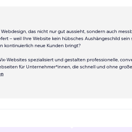
n Webdesign, das nicht nur gut aussieht, sondern auch mess
efert – weil Ihre Website kein hübsches Aushängeschild sein s
n kontinuierlich neue Kunden bringt?
Wix-Websites spezialisiert und gestalten professionelle, conv
ebseiten für Unternehmer*innen, die schnell und ohne groß
e gehen möchten.
en
ere Kunden uns wählen:
 mehr Anfragen – weil eine gut optimierte Website gezielt 