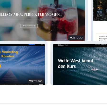
pine19
Wellewest