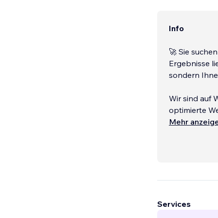
Info
🚀 Sie suche
Ergebnisse li
sondern Ihne
Wir sind auf 
optimierte W
Budget onlin
Mehr anzeig
🚀 Warum uns
✅ Bis zu 40 %
anzieht.
...
Services