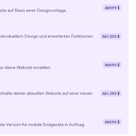
Ab
599 $
site auf Basis einer Designvorlage.
individuellem Design und erweiterten Funktionen
Ab
1.200 $
Ab
590 $
ür deine Website erstellen.
nhalte deiner aktuellen Website auf einer neuen
Ab
1.290 $
Ab
590 $
ite-Version für mobile Endgeräte in Auftrag.