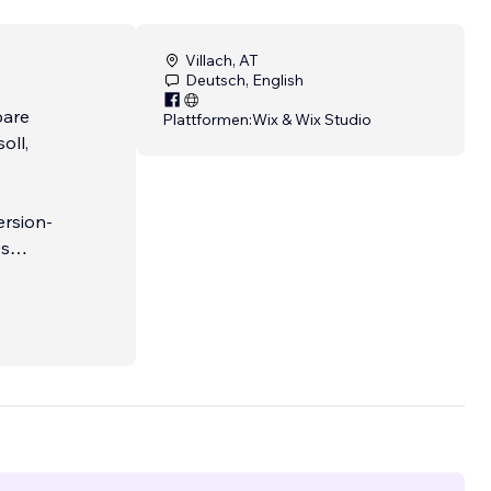
Villach, AT
Deutsch, English
bare
Plattformen:
Wix & Wix Studio
oll,
ersion-
es
Kunden