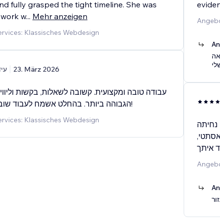
and fully grasped the tight timeline. She was
eviden
o work w
...
Mehr anzeigen
Angebo
rvices: Klassisches Webdesign
An
אה
עיד
23. März 2026
עבודה טובה ומקצועית. קשובה לשאלות, בקשות וליוו
הגבוהה ביותר. בהחלט אשמח לעבוד שוב בפרויקט הבא!
rvices: Klassisches Webdesign
 נחיתה
 אסתטי
ד איתך
Angebo
An