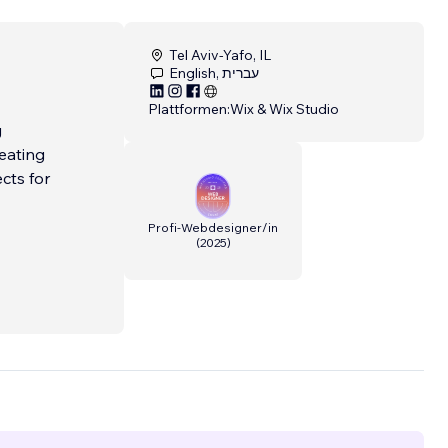
Tel Aviv-Yafo, IL
English, עברית
Plattformen:
Wix & Wix Studio
g
eating
cts for
Profi-Webdesigner/in
(
2025
)