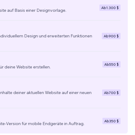
Ab
1.300 $
site auf Basis einer Designvorlage.
individuellem Design und erweiterten Funktionen
Ab
900 $
Ab
550 $
ür deine Website erstellen.
nhalte deiner aktuellen Website auf einer neuen
Ab
700 $
Ab
350 $
ite-Version für mobile Endgeräte in Auftrag.