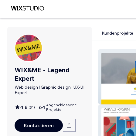
Kundenprojekte
WIX&ME - Legend
Expert
Web design | Graphic design | UX-UI
Expert
פסקו גת
Abgeschlossene
4,8
64
(
31
)
Projekte
Kontaktieren