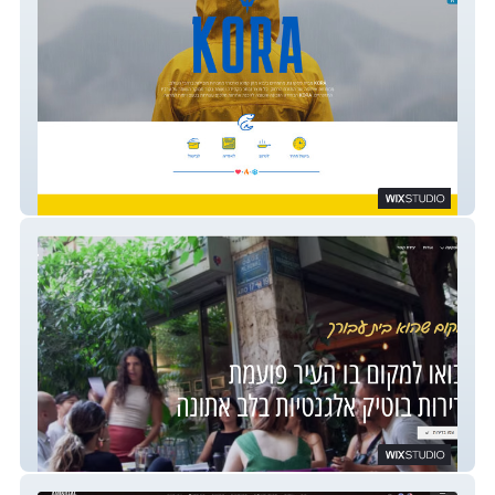
פסקו גת
zoe189