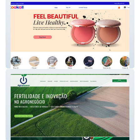
Took All
AgroPower