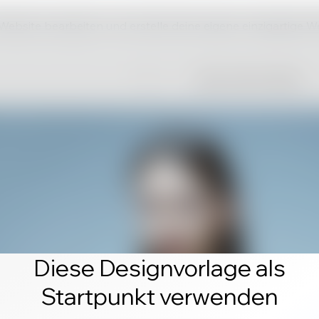
 Website bearbeiten und erstelle deine eigene einzigartige W
Diese Designvorlage als
Startpunkt verwenden